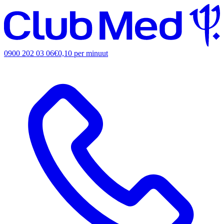
0900 202 03 06
€0,10 per minuut