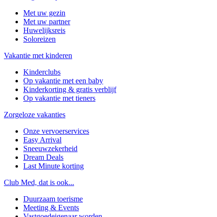
Met uw gezin
Met uw partner
Huwelijksreis
Soloreizen
Vakantie met kinderen
Kinderclubs
Op vakantie met een baby
Kinderkorting & gratis verblijf
Op vakantie met tieners
Zorgeloze vakanties
Onze vervoerservices
Easy Arrival
Sneeuwzekerheid
Dream Deals
Last Minute korting
Club Med, dat is ook...
Duurzaam toerisme
Meeting & Events
Vastgoedeigenaar worden