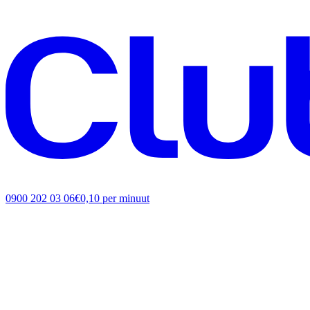
0900 202 03 06
€0,10 per minuut