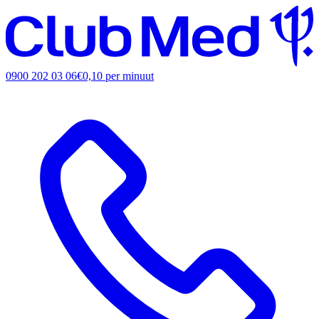
0900 202 03 06
€0,10 per minuut