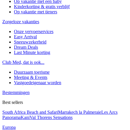
Op vakantie met een baby
Kinderkorting & gratis verblijf
Op vakantie met tieners
Zorgeloze vakanties
Onze vervoerservices
Easy Arrival
Sneeuwzekerheid
Dream Deals
Last Minute korting
Club Med, dat is ook...
Duurzaam toerisme
Meeting & Events
Vastgoedeigenaar worden
Bestemmingen
Best sellers
South Africa Beach and Safari
Marrakech la Palmeraie
Les Arcs
Panorama
Kani
Val Thorens Sensations
Europa