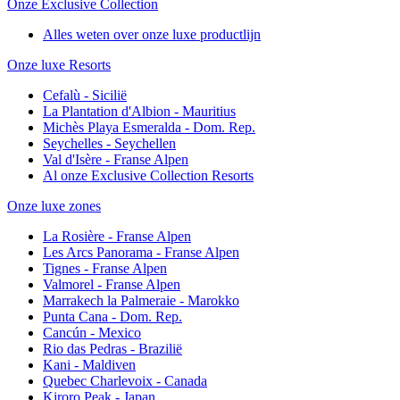
Onze Exclusive Collection
Alles weten over onze luxe productlijn
Onze luxe Resorts
Cefalù - Sicilië
La Plantation d'Albion - Mauritius
Michès Playa Esmeralda - Dom. Rep.
Seychelles - Seychellen
Val d'Isère - Franse Alpen
Al onze Exclusive Collection Resorts
Onze luxe zones
La Rosière - Franse Alpen
Les Arcs Panorama - Franse Alpen
Tignes - Franse Alpen
Valmorel - Franse Alpen
Marrakech la Palmeraie - Marokko
Punta Cana - Dom. Rep.
Cancún - Mexico
Rio das Pedras - Brazilië
Kani - Maldiven
Quebec Charlevoix - Canada
Kiroro Peak - Japan