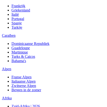
Frankrijk
Griekenland
Italië
Portugal
Spanje
Turkije
Caraïben
Dominicaanse Republiek
Guadeloupe
Martinique
Turks & Caicos
Bahama's
Alpen
Franse Alpen
Italiaanse Alpen
Zwitserse Alpen
Bergen in de zomer
Afrika
Zuid-Afrika | 2026