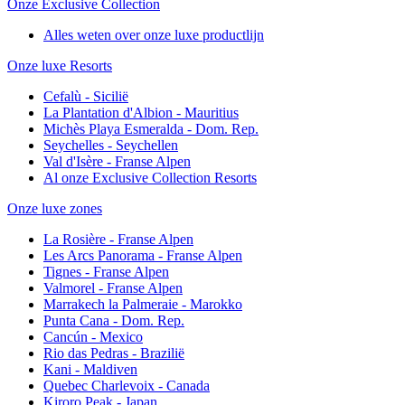
Onze Exclusive Collection
Alles weten over onze luxe productlijn
Onze luxe Resorts
Cefalù - Sicilië
La Plantation d'Albion - Mauritius
Michès Playa Esmeralda - Dom. Rep.
Seychelles - Seychellen
Val d'Isère - Franse Alpen
Al onze Exclusive Collection Resorts
Onze luxe zones
La Rosière - Franse Alpen
Les Arcs Panorama - Franse Alpen
Tignes - Franse Alpen
Valmorel - Franse Alpen
Marrakech la Palmeraie - Marokko
Punta Cana - Dom. Rep.
Cancún - Mexico
Rio das Pedras - Brazilië
Kani - Maldiven
Quebec Charlevoix - Canada
Kiroro Peak - Japan