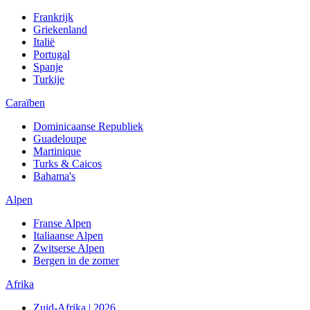
Frankrijk
Griekenland
Italië
Portugal
Spanje
Turkije
Caraïben
Dominicaanse Republiek
Guadeloupe
Martinique
Turks & Caicos
Bahama's
Alpen
Franse Alpen
Italiaanse Alpen
Zwitserse Alpen
Bergen in de zomer
Afrika
Zuid-Afrika | 2026