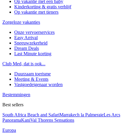
Op vakantie met een baby
Kinderkorting & gratis verblijf
Op vakantie met tieners
Zorgeloze vakanties
Onze vervoerservices
Easy Arrival
Sneeuwzekerheid
Dream Deals
Last Minute korting
Club Med, dat is ook...
Duurzaam toerisme
Meeting & Events
Vastgoedeigenaar worden
Bestemmingen
Best sellers
South Africa Beach and Safari
Marrakech la Palmeraie
Les Arcs
Panorama
Kani
Val Thorens Sensations
Europa