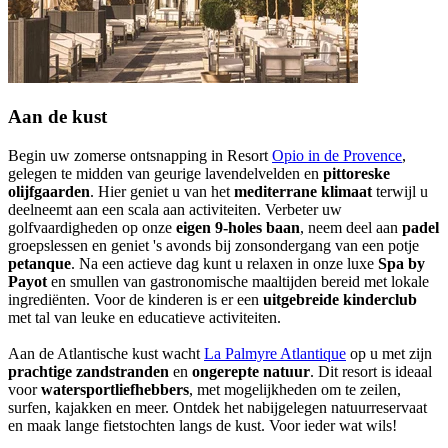
Aan de kust
Begin uw zomerse ontsnapping in Resort
Opio in de Provence
,
gelegen te midden van geurige lavendelvelden en
pittoreske
olijfgaarden
. Hier geniet u van het
mediterrane klimaat
terwijl u
deelneemt aan een scala aan activiteiten. Verbeter uw
golfvaardigheden op onze
eigen 9-holes baan
, neem deel aan
padel
groepslessen en geniet 's avonds bij zonsondergang van een potje
petanque
. Na een actieve dag kunt u relaxen in onze luxe
Spa by
Payot
en smullen van gastronomische maaltijden bereid met lokale
ingrediënten. Voor de kinderen is er een
uitgebreide kinderclub
met tal van leuke en educatieve activiteiten.
Aan de Atlantische kust wacht
La Palmyre Atlantique
op u met zijn
prachtige zandstranden
en
ongerepte natuur
. Dit resort is ideaal
voor
watersportliefhebbers
, met mogelijkheden om te zeilen,
surfen, kajakken en meer. Ontdek het nabijgelegen natuurreservaat
en maak lange fietstochten langs de kust. Voor ieder wat wils!