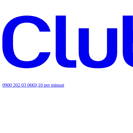
0900 202 03 06
€0,10 per minuut