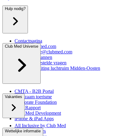
Hulp nodig?
Contactpagina
infonl@clubmed.com
Club Med Universe
klantenservice@clubmed.com
Afspraak inplannen
FAQ - Veelgestelde vragen
Informatie sluiting luchtruim Midden-Oosten
CMTA - B2B Portal
Duurzaam toerisme
Vakanties
Corporate Foundation
CSR Rapport
Club Med Development
iPhone & iPad Apps
All Inclusive by Club Med
Schoolvakanties
Wettelijke informatie