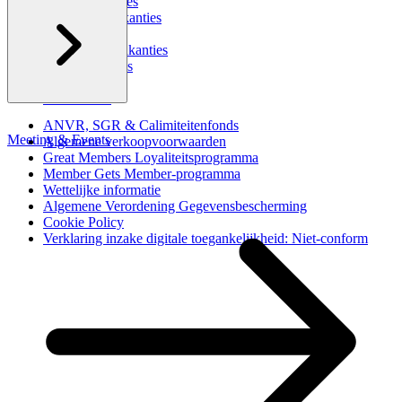
Familievakanties
Wintersportvakanties
Golfvakanties
Last Minute vakanties
Cruisevakanties
Dream Deals
Last Minute
ANVR, SGR & Calimiteitenfonds
Meeting & Events
Algemene verkoopvoorwaarden
Great Members Loyaliteitsprogramma
Member Gets Member-programma
Wettelijke informatie
Algemene Verordening Gegevensbescherming
Cookie Policy
Verklaring inzake digitale toegankelijkheid: Niet-conform