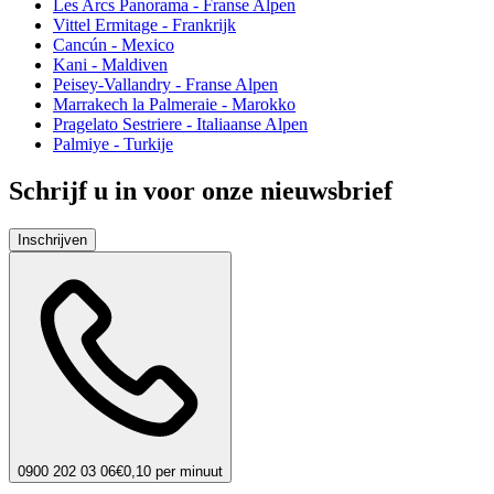
Les Arcs Panorama - Franse Alpen
Vittel Ermitage - Frankrijk
Cancún - Mexico
Kani - Maldiven
Peisey-Vallandry - Franse Alpen
Marrakech la Palmeraie - Marokko
Pragelato Sestriere - Italiaanse Alpen
Palmiye - Turkije
Schrijf u in voor onze nieuwsbrief
Inschrijven
0900 202 03 06
€0,10 per minuut