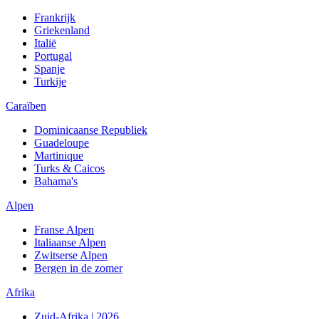
Frankrijk
Griekenland
Italië
Portugal
Spanje
Turkije
Caraïben
Dominicaanse Republiek
Guadeloupe
Martinique
Turks & Caicos
Bahama's
Alpen
Franse Alpen
Italiaanse Alpen
Zwitserse Alpen
Bergen in de zomer
Afrika
Zuid-Afrika | 2026