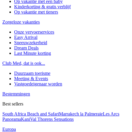
Op vakantie met een baby
Kinderkorting & gratis verblijf
Op vakantie met tieners
Zorgeloze vakanties
Onze vervoerservices
Easy Arrival
Sneeuwzekerheid
Dream Deals
Last Minute korting
Club Med, dat is ook...
Duurzaam toerisme
Meeting & Events
Vastgoedeigenaar worden
Bestemmingen
Best sellers
South Africa Beach and Safari
Marrakech la Palmeraie
Les Arcs
Panorama
Kani
Val Thorens Sensations
Europa