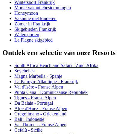
Wintersport Frankrijk
Mooie vakantiebestemmingen
Honeymoon
Vakantie met kinderen
Zomer in Frankrijk
Skigebieden Frankrijk
Watersporten
La Plagne skigebied
Ontdek een selectie van onze Resorts
South Africa Beach and Safari - Zuid-Afrika
Seychelles
Magna Marbella - Spanje
La Palmyre Atlantique - Frankrijk
Val d'Isère - Franse Alpen
Punta Cana - Dominicaanse Republiek
Tignes - Franse Alpen
Da Balaia - Portugal
Alpe d'Huez - Franse Alpen
Gregolimano - Griekenland
Bali - Indonesië
Val Thorens - Franse Alpen
Cefalù - Sicilië