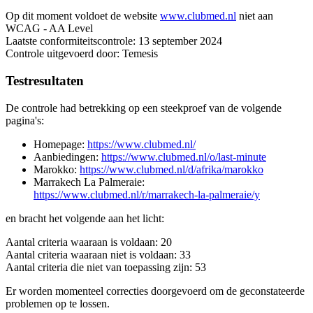
Op dit moment voldoet de website
www.clubmed.nl
niet aan
WCAG - AA Level
Laatste conformiteitscontrole: 13 september 2024
Controle uitgevoerd door: Temesis
Testresultaten
De controle had betrekking op een steekproef van de volgende
pagina's:
Homepage:
https://www.clubmed.nl/
Aanbiedingen:
https://www.clubmed.nl/o/last-minute
Marokko:
https://www.clubmed.nl/d/afrika/marokko
Marrakech La Palmeraie:
https://www.clubmed.nl/r/marrakech-la-palmeraie/y
en bracht het volgende aan het licht:
Aantal criteria waaraan is voldaan: 20
Aantal criteria waaraan niet is voldaan: 33
Aantal criteria die niet van toepassing zijn: 53
Er worden momenteel correcties doorgevoerd om de geconstateerde
problemen op te lossen.