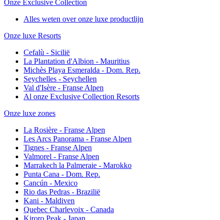
Onze Exclusive Collection
Alles weten over onze luxe productlijn
Onze luxe Resorts
Cefalù - Sicilië
La Plantation d'Albion - Mauritius
Michès Playa Esmeralda - Dom. Rep.
Seychelles - Seychellen
Val d'Isère - Franse Alpen
Al onze Exclusive Collection Resorts
Onze luxe zones
La Rosière - Franse Alpen
Les Arcs Panorama - Franse Alpen
Tignes - Franse Alpen
Valmorel - Franse Alpen
Marrakech la Palmeraie - Marokko
Punta Cana - Dom. Rep.
Cancún - Mexico
Rio das Pedras - Brazilië
Kani - Maldiven
Quebec Charlevoix - Canada
Kiroro Peak - Japan