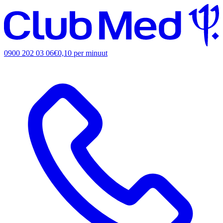
0900 202 03 06
€0,10 per minuut