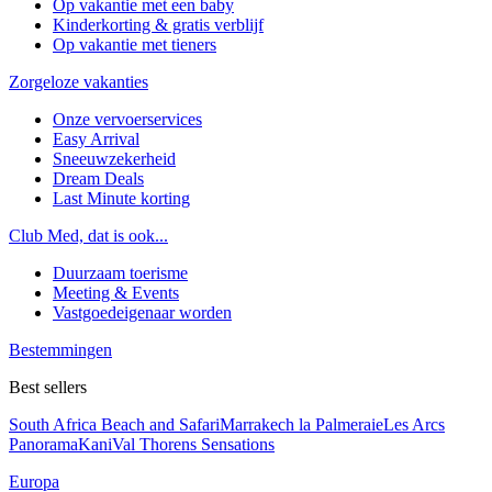
Op vakantie met een baby
Kinderkorting & gratis verblijf
Op vakantie met tieners
Zorgeloze vakanties
Onze vervoerservices
Easy Arrival
Sneeuwzekerheid
Dream Deals
Last Minute korting
Club Med, dat is ook...
Duurzaam toerisme
Meeting & Events
Vastgoedeigenaar worden
Bestemmingen
Best sellers
South Africa Beach and Safari
Marrakech la Palmeraie
Les Arcs
Panorama
Kani
Val Thorens Sensations
Europa