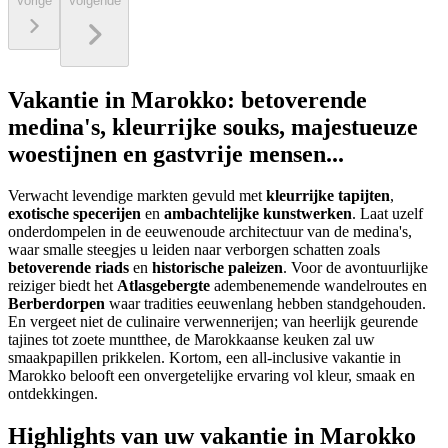
Vorige
Volgende
Vakantie in Marokko: betoverende
medina's, kleurrijke souks, majestueuze
woestijnen en gastvrije mensen...
Verwacht levendige markten gevuld met
kleurrijke tapijten
,
exotische specerijen
en
ambachtelijke kunstwerken
. Laat uzelf
onderdompelen in de eeuwenoude architectuur van de medina's,
waar smalle steegjes u leiden naar verborgen schatten zoals
betoverende riads
en
historische paleizen
. Voor de avontuurlijke
reiziger biedt het
Atlasgebergte
adembenemende wandelroutes en
Berberdorpen
waar tradities eeuwenlang hebben standgehouden.
En vergeet niet de culinaire verwennerijen; van heerlijk geurende
tajines tot zoete muntthee, de Marokkaanse keuken zal uw
smaakpapillen prikkelen. Kortom, een all-inclusive vakantie in
Marokko belooft een onvergetelijke ervaring vol kleur, smaak en
ontdekkingen.
Highlights van uw vakantie in Marokko