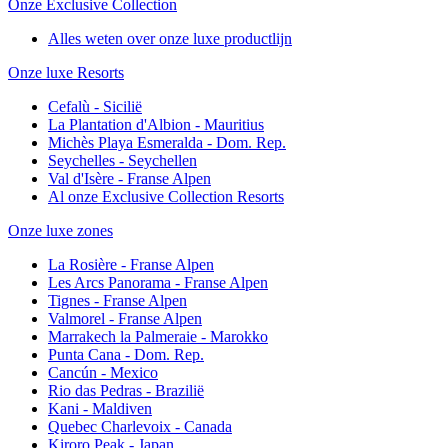
Onze Exclusive Collection
Alles weten over onze luxe productlijn
Onze luxe Resorts
Cefalù - Sicilië
La Plantation d'Albion - Mauritius
Michès Playa Esmeralda - Dom. Rep.
Seychelles - Seychellen
Val d'Isère - Franse Alpen
Al onze Exclusive Collection Resorts
Onze luxe zones
La Rosière - Franse Alpen
Les Arcs Panorama - Franse Alpen
Tignes - Franse Alpen
Valmorel - Franse Alpen
Marrakech la Palmeraie - Marokko
Punta Cana - Dom. Rep.
Cancún - Mexico
Rio das Pedras - Brazilië
Kani - Maldiven
Quebec Charlevoix - Canada
Kiroro Peak - Japan