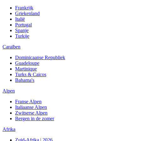
Frankrijk
Griekenland
Italië
Portugal
Spanje
Turkije
Caraïben
Dominicaanse Republiek
Guadeloupe
Martinique
Turks & Caicos
Bahama's
Alpen
Franse Alpen
Italiaanse Alpen
Zwitserse Alpen
Bergen in de zomer
Afrika
Zuid-Afrika | 2026