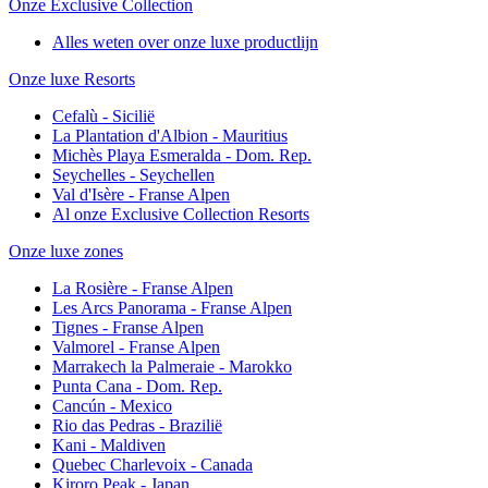
Onze Exclusive Collection
Alles weten over onze luxe productlijn
Onze luxe Resorts
Cefalù - Sicilië
La Plantation d'Albion - Mauritius
Michès Playa Esmeralda - Dom. Rep.
Seychelles - Seychellen
Val d'Isère - Franse Alpen
Al onze Exclusive Collection Resorts
Onze luxe zones
La Rosière - Franse Alpen
Les Arcs Panorama - Franse Alpen
Tignes - Franse Alpen
Valmorel - Franse Alpen
Marrakech la Palmeraie - Marokko
Punta Cana - Dom. Rep.
Cancún - Mexico
Rio das Pedras - Brazilië
Kani - Maldiven
Quebec Charlevoix - Canada
Kiroro Peak - Japan