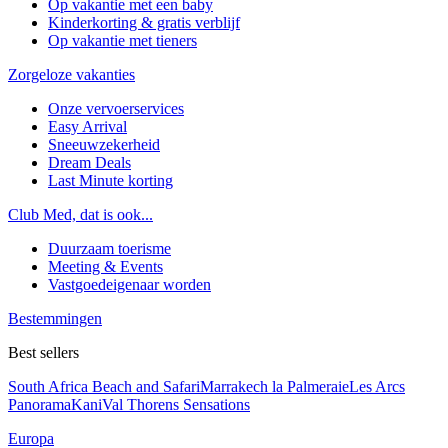
Op vakantie met een baby
Kinderkorting & gratis verblijf
Op vakantie met tieners
Zorgeloze vakanties
Onze vervoerservices
Easy Arrival
Sneeuwzekerheid
Dream Deals
Last Minute korting
Club Med, dat is ook...
Duurzaam toerisme
Meeting & Events
Vastgoedeigenaar worden
Bestemmingen
Best sellers
South Africa Beach and Safari
Marrakech la Palmeraie
Les Arcs
Panorama
Kani
Val Thorens Sensations
Europa