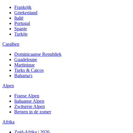
Frankrijk
Griekenland
Italië
Portugal
Spanje
Turkije
Caraïben
Dominicaanse Republiek
Guadeloupe
Martinique
Turks & Caicos
Bahama's
Alpen
Franse Alpen
Italiaanse Alpen
Zwitserse Alpen
Bergen in de zomer
Afrika
Zuid-Afrika | 2026