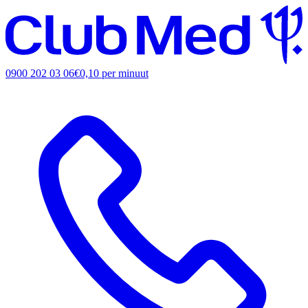
0900 202 03 06
€0,10 per minuut