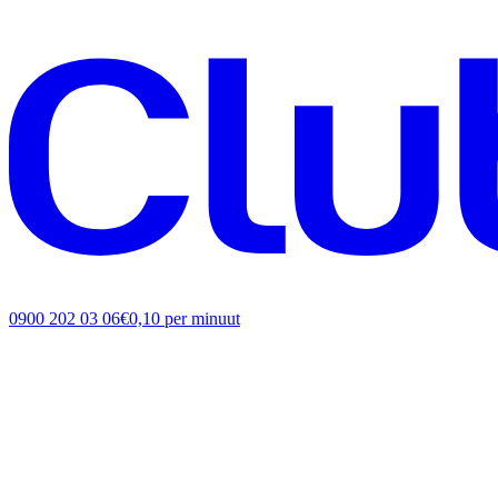
0900 202 03 06
€0,10 per minuut