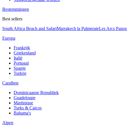
Bestemmingen
Best sellers
South Africa Beach and Safari
Marrakech la Palmeraie
Les Arcs Pano
Europa
Frankrijk
Griekenland
Italië
Portugal
Spanje
Turkije
Caraïben
Dominicaanse Republiek
Guadeloupe
Martinique
Turks & Caicos
Bahama's
Alpen