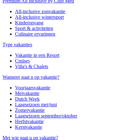
Premium All Inclusive by Club Med
All-inclusive zonvakantie
All-inclusive wintersport
Kinderopvang
Sport & activiteiten
Culinaire ervaringen
Type vakanties
Vakantie in een Resort
Cruises
Villa's & Chalets
Wanneer gaat u op vakantie?
Voorjaarsvakantie
Meivakantie
Dutch Week
Laagseizoen mei/juni
Zomervakantie
Laagseizoen september/oktober
Herfstvakantie
Kerstvakantie
Met wie gaat u op vakantie?