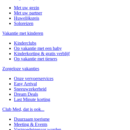
Met uw gezin
Met uw partner
Huwelijksreis
Soloreizen
Vakantie met kinderen
Kinderclubs
Op vakantie met een baby
Kinderkorting & gratis verblijf
Op vakantie met tieners
Zorgeloze vakanties
Onze vervoerservices
Easy Arrival
Sneeuwzekerheid
Dream Deals
Last Minute korting
Club Med, dat is ook...
Duurzaam toerisme
Meeting & Events
Vastgoedeigenaar worden