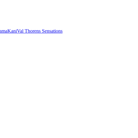
rama
Kani
Val Thorens Sensations