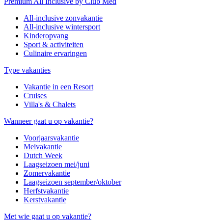
Premium All Inclusive by Club Med
All-inclusive zonvakantie
All-inclusive wintersport
Kinderopvang
Sport & activiteiten
Culinaire ervaringen
Type vakanties
Vakantie in een Resort
Cruises
Villa's & Chalets
Wanneer gaat u op vakantie?
Voorjaarsvakantie
Meivakantie
Dutch Week
Laagseizoen mei/juni
Zomervakantie
Laagseizoen september/oktober
Herfstvakantie
Kerstvakantie
Met wie gaat u op vakantie?