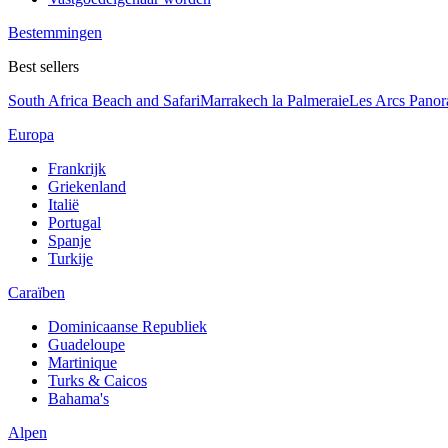
Bestemmingen
Best sellers
South Africa Beach and Safari
Marrakech la Palmeraie
Les Arcs Pano
Europa
Frankrijk
Griekenland
Italië
Portugal
Spanje
Turkije
Caraïben
Dominicaanse Republiek
Guadeloupe
Martinique
Turks & Caicos
Bahama's
Alpen