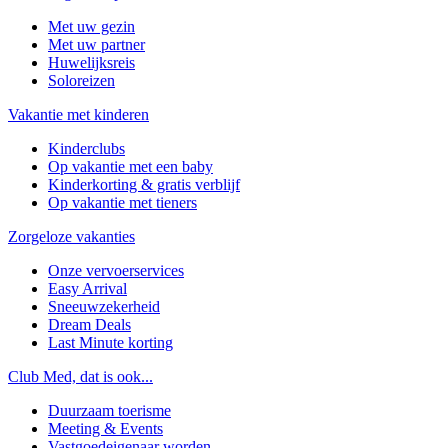
Met uw gezin
Met uw partner
Huwelijksreis
Soloreizen
Vakantie met kinderen
Kinderclubs
Op vakantie met een baby
Kinderkorting & gratis verblijf
Op vakantie met tieners
Zorgeloze vakanties
Onze vervoerservices
Easy Arrival
Sneeuwzekerheid
Dream Deals
Last Minute korting
Club Med, dat is ook...
Duurzaam toerisme
Meeting & Events
Vastgoedeigenaar worden