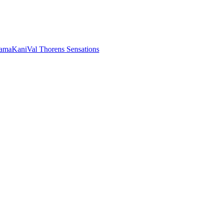
rama
Kani
Val Thorens Sensations