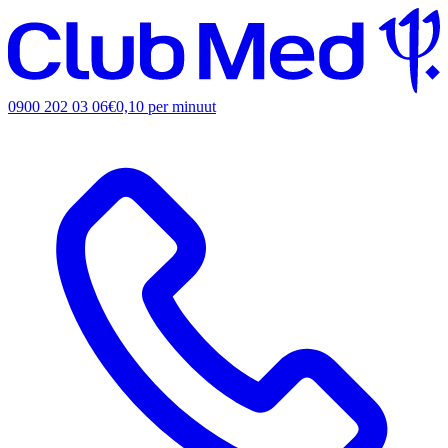
0900 202 03 06
€0,10 per minuut