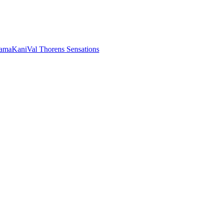
rama
Kani
Val Thorens Sensations