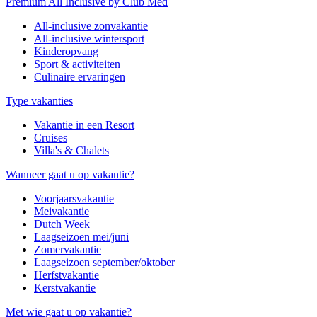
Premium All Inclusive by Club Med
All-inclusive zonvakantie
All-inclusive wintersport
Kinderopvang
Sport & activiteiten
Culinaire ervaringen
Type vakanties
Vakantie in een Resort
Cruises
Villa's & Chalets
Wanneer gaat u op vakantie?
Voorjaarsvakantie
Meivakantie
Dutch Week
Laagseizoen mei/juni
Zomervakantie
Laagseizoen september/oktober
Herfstvakantie
Kerstvakantie
Met wie gaat u op vakantie?