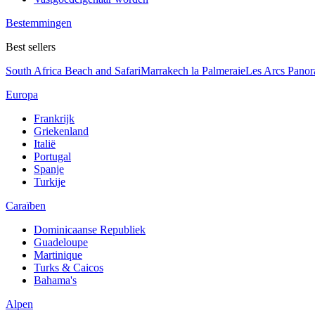
Bestemmingen
Best sellers
South Africa Beach and Safari
Marrakech la Palmeraie
Les Arcs Pano
Europa
Frankrijk
Griekenland
Italië
Portugal
Spanje
Turkije
Caraïben
Dominicaanse Republiek
Guadeloupe
Martinique
Turks & Caicos
Bahama's
Alpen