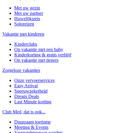
Met uw gezin
Met uw partner
Huwelijksreis
Soloreizen
Vakantie met kinderen
Kinderclubs
Op vakantie met een baby
Kinderkorting & gratis verblijf
Op vakantie met tieners
Zorgeloze vakanties
Onze vervoerservices
Easy Arrival
Sneeuwzekerheid
Dream Deals
Last Minute korting
Club Med, dat is ook...
Duurzaam toerisme
Meeting & Events
Vastgoedeigenaar worden