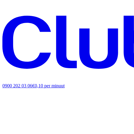
0900 202 03 06
€0,10 per minuut