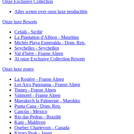
Onze Exclusive Collection
Alles weten over onze luxe productlijn
Onze luxe Resorts
Cefalù - Sicilië
La Plantation d'Albion - Mauritius
Michès Playa Esmeralda - Dom. Rep.
Seychelles - Seychellen
Val d'Isère - Franse Alpen
Al onze Exclusive Collection Resorts
Onze luxe zones
La Rosière - Franse Alpen
Les Arcs Panorama - Franse Alpen
Tignes - Franse Alpen
Valmorel - Franse Alpen
Marrakech la Palmeraie - Marokko
Punta Cana - Dom. Rep.
Cancún - Mexico
Rio das Pedras - Brazilië
Kani - Maldiven
Quebec Charlevoix - Canada
Kiroro Peak - Japan