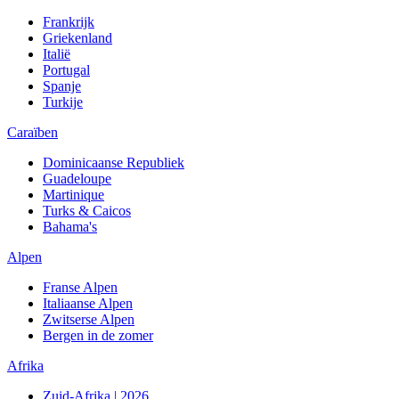
Frankrijk
Griekenland
Italië
Portugal
Spanje
Turkije
Caraïben
Dominicaanse Republiek
Guadeloupe
Martinique
Turks & Caicos
Bahama's
Alpen
Franse Alpen
Italiaanse Alpen
Zwitserse Alpen
Bergen in de zomer
Afrika
Zuid-Afrika | 2026