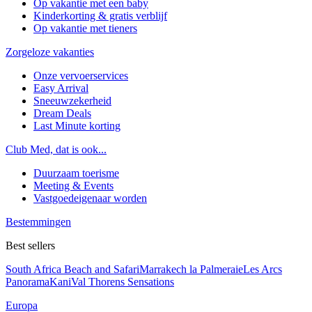
Op vakantie met een baby
Kinderkorting & gratis verblijf
Op vakantie met tieners
Zorgeloze vakanties
Onze vervoerservices
Easy Arrival
Sneeuwzekerheid
Dream Deals
Last Minute korting
Club Med, dat is ook...
Duurzaam toerisme
Meeting & Events
Vastgoedeigenaar worden
Bestemmingen
Best sellers
South Africa Beach and Safari
Marrakech la Palmeraie
Les Arcs
Panorama
Kani
Val Thorens Sensations
Europa