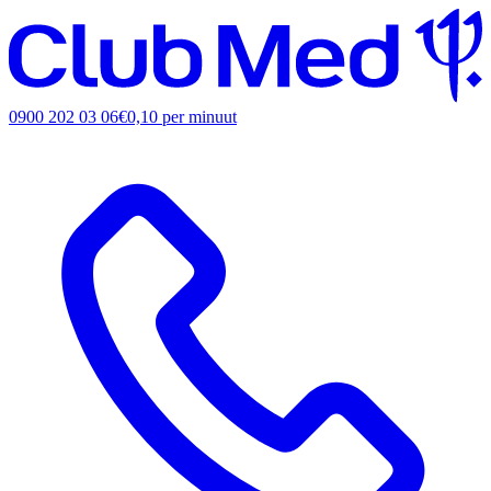
0900 202 03 06
€0,10 per minuut