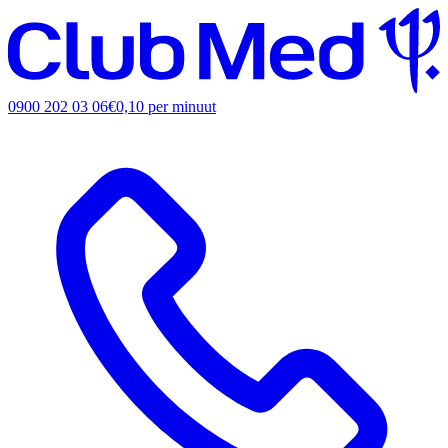
0900 202 03 06
€0,10 per minuut