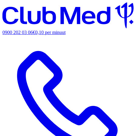
0900 202 03 06
€0,10 per minuut