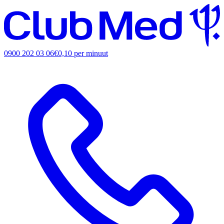
0900 202 03 06
€0,10 per minuut