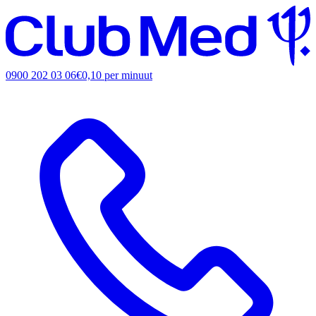
0900 202 03 06
€0,10 per minuut