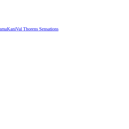
rama
Kani
Val Thorens Sensations