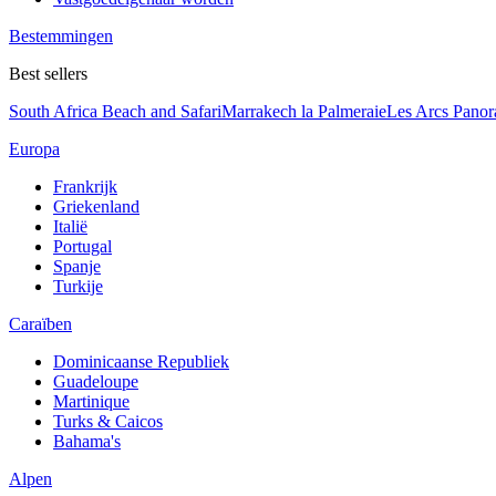
Bestemmingen
Best sellers
South Africa Beach and Safari
Marrakech la Palmeraie
Les Arcs Pano
Europa
Frankrijk
Griekenland
Italië
Portugal
Spanje
Turkije
Caraïben
Dominicaanse Republiek
Guadeloupe
Martinique
Turks & Caicos
Bahama's
Alpen