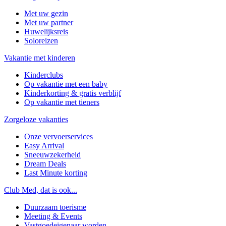
Met uw gezin
Met uw partner
Huwelijksreis
Soloreizen
Vakantie met kinderen
Kinderclubs
Op vakantie met een baby
Kinderkorting & gratis verblijf
Op vakantie met tieners
Zorgeloze vakanties
Onze vervoerservices
Easy Arrival
Sneeuwzekerheid
Dream Deals
Last Minute korting
Club Med, dat is ook...
Duurzaam toerisme
Meeting & Events
Vastgoedeigenaar worden