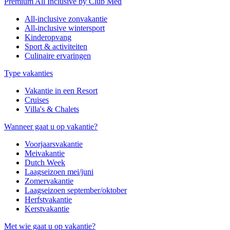
Premium All Inclusive by Club Med
All-inclusive zonvakantie
All-inclusive wintersport
Kinderopvang
Sport & activiteiten
Culinaire ervaringen
Type vakanties
Vakantie in een Resort
Cruises
Villa's & Chalets
Wanneer gaat u op vakantie?
Voorjaarsvakantie
Meivakantie
Dutch Week
Laagseizoen mei/juni
Zomervakantie
Laagseizoen september/oktober
Herfstvakantie
Kerstvakantie
Met wie gaat u op vakantie?