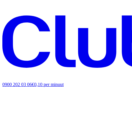
0900 202 03 06
€0,10 per minuut