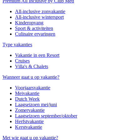
Premium All Inclusive by Club Med
All-inclusive zonvakantie
All-inclusive wintersport
Kinderopvang
Sport & activiteiten
Culinaire ervaringen
Type vakanties
Vakantie in een Resort
Cruises
Villa's & Chalets
Wanneer gaat u op vakantie?
Voorjaarsvakantie
Meivakantie
Dutch Week
Laagseizoen mei/juni
Zomervakantie
Laagseizoen september/oktober
Herfstvakantie
Kerstvakantie
Met wie gaat u op vakantie?