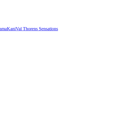
rama
Kani
Val Thorens Sensations