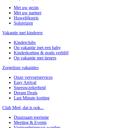
Met uw gezin
Met uw partner
Huwelijksreis
Soloreizen
Vakantie met kinderen
Kinderclubs
Op vakantie met een baby
Kinderkorting & gratis verblijf
Op vakantie met tieners
Zorgeloze vakanties
Onze vervoerservices
Easy Arrival
Sneeuwzekerheid
Dream Deals
Last Minute korting
Club Med, dat is ook...
Duurzaam toerisme
Meeting & Events
Vastgoedeigenaar worden