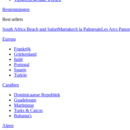
Bestemmingen
Best sellers
South Africa Beach and Safari
Marrakech la Palmeraie
Les Arcs Pano
Europa
Frankrijk
Griekenland
Italië
Portugal
Spanje
Turkije
Caraïben
Dominicaanse Republiek
Guadeloupe
Martinique
Turks & Caicos
Bahama's
Alpen