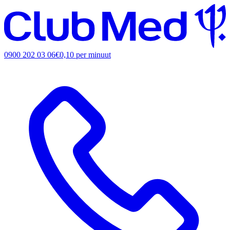
0900 202 03 06
€0,10 per minuut