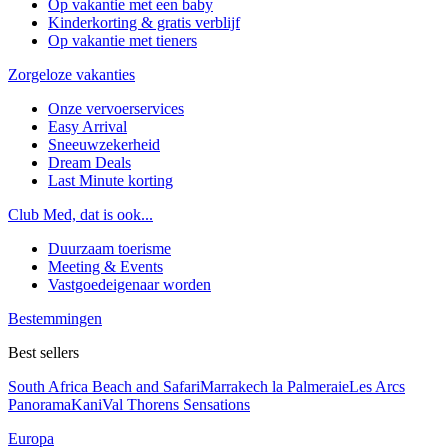
Op vakantie met een baby
Kinderkorting & gratis verblijf
Op vakantie met tieners
Zorgeloze vakanties
Onze vervoerservices
Easy Arrival
Sneeuwzekerheid
Dream Deals
Last Minute korting
Club Med, dat is ook...
Duurzaam toerisme
Meeting & Events
Vastgoedeigenaar worden
Bestemmingen
Best sellers
South Africa Beach and Safari
Marrakech la Palmeraie
Les Arcs
Panorama
Kani
Val Thorens Sensations
Europa