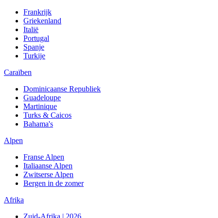
Frankrijk
Griekenland
Italië
Portugal
Spanje
Turkije
Caraïben
Dominicaanse Republiek
Guadeloupe
Martinique
Turks & Caicos
Bahama's
Alpen
Franse Alpen
Italiaanse Alpen
Zwitserse Alpen
Bergen in de zomer
Afrika
Zuid-Afrika | 2026