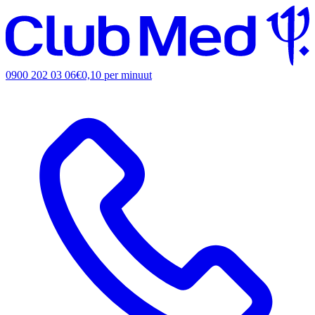
0900 202 03 06
€0,10 per minuut