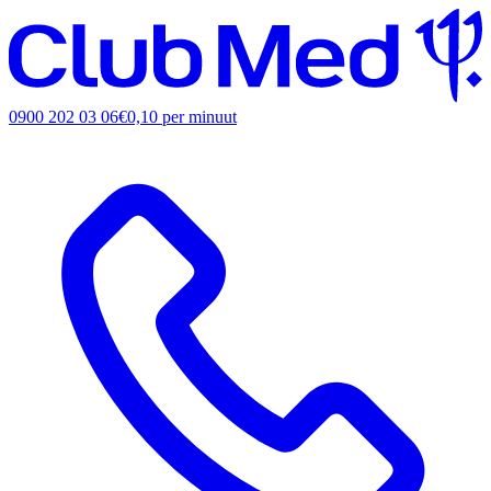
0900 202 03 06
€0,10 per minuut