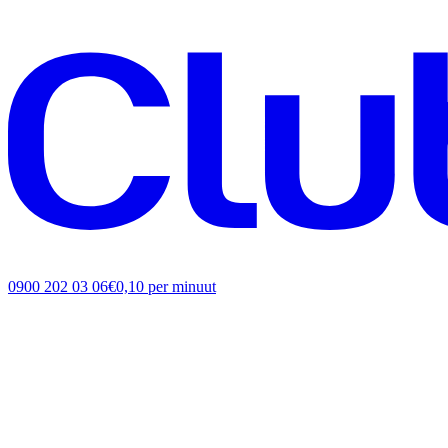
0900 202 03 06
€0,10 per minuut