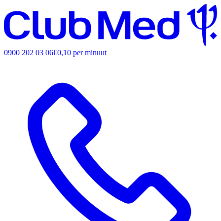
0900 202 03 06
€0,10 per minuut