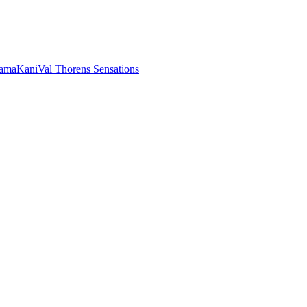
rama
Kani
Val Thorens Sensations