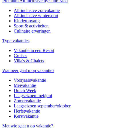
Premium All Inclusive by Club Med
All-inclusive zonvakantie
All-inclusive wintersport
Kinderopvang
Sport & activiteiten
Culinaire ervaringen
Type vakanties
Vakantie in een Resort
Cruises
Villa's & Chalets
Wanneer gaat u op vakantie?
Voorjaarsvakantie
Meivakantie
Dutch Week
Laagseizoen mei/juni
Zomervakantie
Laagseizoen september/oktober
Herfstvakantie
Kerstvakantie
Met wie gaat u op vakantie?