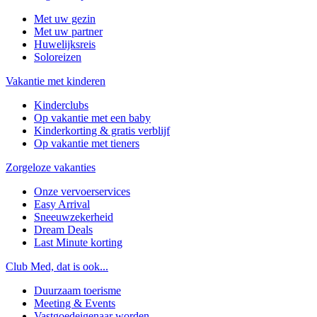
Met uw gezin
Met uw partner
Huwelijksreis
Soloreizen
Vakantie met kinderen
Kinderclubs
Op vakantie met een baby
Kinderkorting & gratis verblijf
Op vakantie met tieners
Zorgeloze vakanties
Onze vervoerservices
Easy Arrival
Sneeuwzekerheid
Dream Deals
Last Minute korting
Club Med, dat is ook...
Duurzaam toerisme
Meeting & Events
Vastgoedeigenaar worden