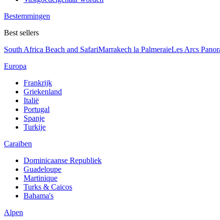
Bestemmingen
Best sellers
South Africa Beach and Safari
Marrakech la Palmeraie
Les Arcs Pano
Europa
Frankrijk
Griekenland
Italië
Portugal
Spanje
Turkije
Caraïben
Dominicaanse Republiek
Guadeloupe
Martinique
Turks & Caicos
Bahama's
Alpen