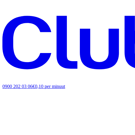
0900 202 03 06
€0,10 per minuut