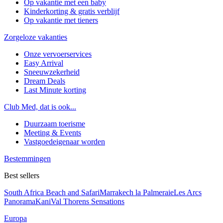
Op vakantie met een baby
Kinderkorting & gratis verblijf
Op vakantie met tieners
Zorgeloze vakanties
Onze vervoerservices
Easy Arrival
Sneeuwzekerheid
Dream Deals
Last Minute korting
Club Med, dat is ook...
Duurzaam toerisme
Meeting & Events
Vastgoedeigenaar worden
Bestemmingen
Best sellers
South Africa Beach and Safari
Marrakech la Palmeraie
Les Arcs
Panorama
Kani
Val Thorens Sensations
Europa