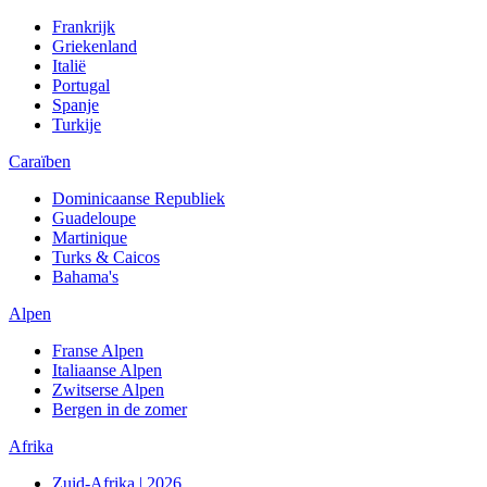
Frankrijk
Griekenland
Italië
Portugal
Spanje
Turkije
Caraïben
Dominicaanse Republiek
Guadeloupe
Martinique
Turks & Caicos
Bahama's
Alpen
Franse Alpen
Italiaanse Alpen
Zwitserse Alpen
Bergen in de zomer
Afrika
Zuid-Afrika | 2026