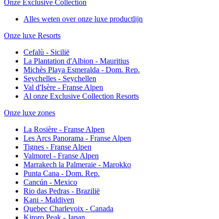
Onze Exclusive Collection
Alles weten over onze luxe productlijn
Onze luxe Resorts
Cefalù - Sicilië
La Plantation d'Albion - Mauritius
Michès Playa Esmeralda - Dom. Rep.
Seychelles - Seychellen
Val d'Isère - Franse Alpen
Al onze Exclusive Collection Resorts
Onze luxe zones
La Rosière - Franse Alpen
Les Arcs Panorama - Franse Alpen
Tignes - Franse Alpen
Valmorel - Franse Alpen
Marrakech la Palmeraie - Marokko
Punta Cana - Dom. Rep.
Cancún - Mexico
Rio das Pedras - Brazilië
Kani - Maldiven
Quebec Charlevoix - Canada
Kiroro Peak - Japan