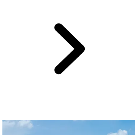
Op 3 uur en 30 minuten van je Club Med resort Gregolimano
ontdek je deze bijzondere monumenten van de Griekse orthodoxie.
In het hart van Thessalië, te midden van groene berglandschappen