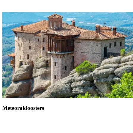
te ontdekken tijdens onze escapade in athene, acropolis van athene.
Het is de beroemdste heuvel van athene en heel griekenland. De
acropolis waakt al duizenden jaren over de hellenistische hoofdstad,
op 3 uur en 30 minuten van je resort in gregolimano. Bewonder dit
symbool van een beschaving die op de unesco-werelderfgoedlijst
staat en voel de kracht van de oude geschiedenis, eenmaal onder de
majestueuze zuilen van het parthenon.
Meteorakloosters